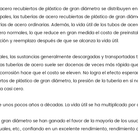
acero recubiertos de plástico de gran diámetro se distribuyen en: 
es, las tuberías de acero recubiertas de plástico de gran diáme
rías de acero ordinarias. Además, la vida útil de los tubos de ace
ro normales, lo que reduce en gran medida el costo de preinstala
ación y reemplazo después de que se alcanza la vida útil.
uales, las sustancias generalmente descargadas y transportadas ti
 las tuberías de acero suele ser docenas de veces más rápida que 
corrosión hace que el costo se eleven. No logra el efecto esper
s de plástico de gran diámetro, la presión de la tubería en sí no
a casi cero.
de unos pocos años a décadas. La vida útil se ha multiplicado por d
de gran diámetro se han ganado el favor de la mayoría de los us
duales, etc., confiando en un excelente rendimiento, rendimiento 