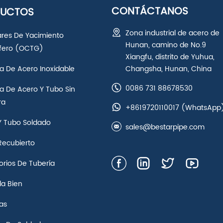
CONTÁCTANOS
DUCTOS
Zona industrial de acero de
ares De Yacimiento
Hunan, camino de No.9
ífero (OCTG)
Xiangfu, distrito de Yuhua,
a De Acero Inoxidable
Changsha, Hunan, China
0086 731 88678530
a De Acero Y Tubo Sin
ra
+8619720110017
(WhatsApp
Y Tubo Soldado
sales@bestarpipe.com
Recubierto
rios De Tubería
la Bien
as