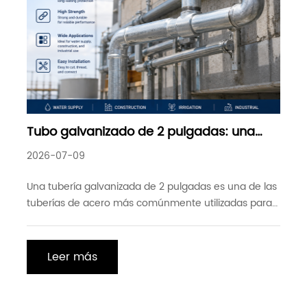
Tubo galvanizado de 2 pulgadas: una
solución duradera para el suministro de
2026-07-09
agua, la construcción y las aplicaciones
industriales
Una tubería galvanizada de 2 pulgadas es una de las
tuberías de acero más comúnmente utilizadas para
el transporte de fluidos, soporte estructural y
aplicaciones mecánicas. Protegidas por un
recubrimiento de zinc, las tuberías galvanizadas
Leer más
ofrecen una excelente resistencia a la corrosión y un
rendimiento duradero, lo que las hace ideales para
entornos interiores y exteriores.