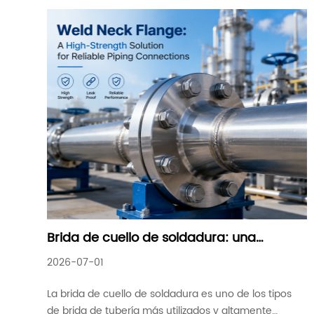
Brida de cuello de soldadura: una
solución de alta resistencia para
2026-07-01
conexiones de tuberías confiables
La brida de cuello de soldadura es uno de los tipos
de brida de tubería más utilizados y altamente