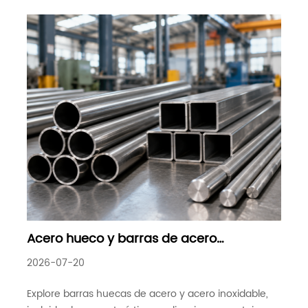
proporcionan p
Acero hueco y barras de acero
inoxidable: soluciones duraderas para
2026-07-20
aplicaciones industriales
Explore barras huecas de acero y acero inoxidable,