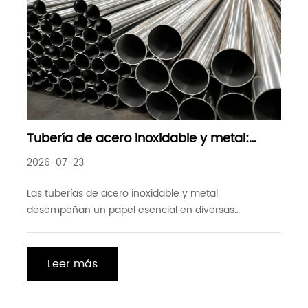
Tubería de acero inoxidable y metal:
soluciones confiables para aplicaciones
2026-07-23
industriales modernas
Las tuberías de acero inoxidable y metal
desempeñan un papel esencial en diversas
industrias donde la resistencia, la durabilidad y la
resistencia a la corrosión son críticas. Desde
proyectos de construcción e ingeniería mecánica
Leer más
hasta fabricación de automóviles y equipos
industriales, los productos de tubos de alta calidad