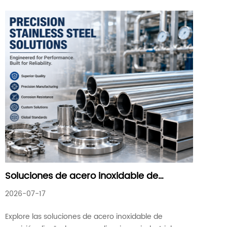
tratamiento de aguas, y constructi
Soluciones de acero inoxidable de
precisión: materiales confiables para
2026-07-17
aplicaciones de alto rendimiento
Explore las soluciones de acero inoxidable de