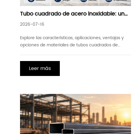
Tubo cuadrado de acero inoxidable: una
solución duradera y versátil para
2026-07-16
aplicaciones estructurales
Explore las características, aplicaciones, ventajas y
opciones de materiales de tubos cuadrados de
acero inoxidable. Aprenda por qué los tubos
cuadrados inoxidables son ampliamente utilizados en
proyectos estructurales, industriales y de ingeniería.
Leer más