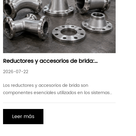
Reductores y accesorios de brida:
soluciones confiables para sistemas de
2026-07-22
tuberías industriales
Los reductores y accesorios de brida son
componentes esenciales utilizados en los sistemas
de tuberías industriales para conectar tuberías de
diferentes tamaños, controlar la dirección del flujo y
garantizar conexiones seguras. Aplicado
Leer más
extensamente en industrias tales como petróleo y
gas, proceso químico, generación de energía,