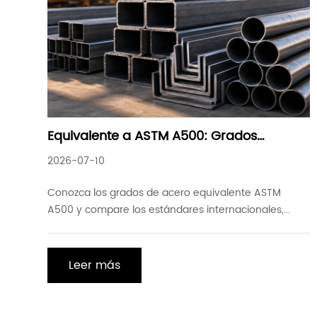
Equivalente a ASTM A500: Grados
internacionales de acero y guía de
2026-07-10
comparación de materiales
Conozca los grados de acero equivalente ASTM
A500 y compare los estándares internacionales,
incluidos EN, JIS, GB y CSA. Explore las aplicaciones de
tubos de acero estructural, las ventajas y la selección
de materiales para proyectos de ingeniería globales.
Leer más