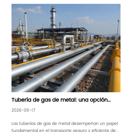
Tubería de gas de metal: una opción
confiable para los sistemas modernos de
2026-06-17
transmisión de gas
Las tuberías de gas de metal desempeñan un papel
fundamental en el transporte seguro y eficiente de