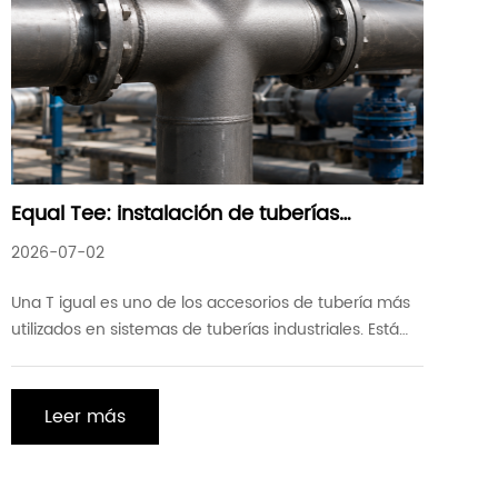
Equal Tee: instalación de tuberías
confiable para una distribución eficiente
2026-07-02
de fluidos
Una T igual es uno de los accesorios de tubería más
utilizados en sistemas de tuberías industriales. Está
diseñado para conectar tres tuberías del mismo
diámetro, lo que permite que el flujo de líquidos,
gases u otros medios se ramificen o se fusionen en
Leer más
un ángulo de 90 grados. Debido a su diseño simple,
excelente rendimiento de sellado y alta resistencia
mecánica, la camiseta igual se usa ampliamente en