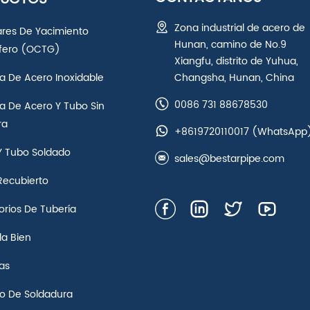
Zona industrial de acero de
ares De Yacimiento
Hunan, camino de No.9
ífero (OCTG)
Xiangfu, distrito de Yuhua,
a De Acero Inoxidable
Changsha, Hunan, China
0086 731 88678530
a De Acero Y Tubo Sin
ra
+8619720110017
(WhatsApp
Y Tubo Soldado
sales@bestarpipe.com
Recubierto
rios De Tubería
la Bien
as
jo De Soldadura