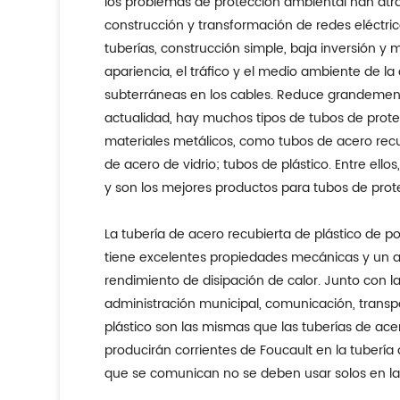
los problemas de protección ambiental han atra
construcción y transformación de redes eléctric
tuberías, construcción simple, baja inversión 
apariencia, el tráfico y el medio ambiente de la
subterráneas en los cables. Reduce grandemente 
actualidad, hay muchos tipos de tubos de protec
materiales metálicos, como tubos de acero recub
de acero de vidrio; tubos de plástico. Entre ell
y son los mejores productos para tubos de prot
La tubería de acero recubierta de plástico de pol
tiene excelentes propiedades mecánicas y un ais
rendimiento de disipación de calor. Junto con l
administración municipal, comunicación, transpor
plástico son las mismas que las tuberías de ac
producirán corrientes de Foucault en la tubería 
que se comunican no se deben usar solos en la 