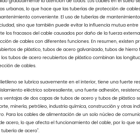
ído gradualmente la atención de todos. Los cables en el suelo s
as urbanas, lo que hace que las tuberías de protección de cables
y mantenimiento conveniente. El uso de tuberías de mantenimiento
 ciudad, sino que también puede evitar la influencia mutua entre l
los fracasos del cable causados por daño de la fuerza externa y 
ción de cables con diferentes funciones. En resumen, existen pr
iertos de plástico, tubos de acero galvanizado, tubos de hierro f
os, los tubos de acero recubiertos de plástico combinan las longitu
ección de cables.
ietileno se lubrica suavemente en el interior, tiene una fuerte res
lamiento eléctrico sobresaliente, una fuerte adhesión, resistenci
as ventajas de dos capas de tubos de acero y tubos de plástico s
te, minería, petróleo, industria química, construcción y otras ind
ero. Para los cables de alimentación de un solo núcleo de comuni
de acero, lo que afecta el funcionamiento del cable, por lo que s
tubería de acero".