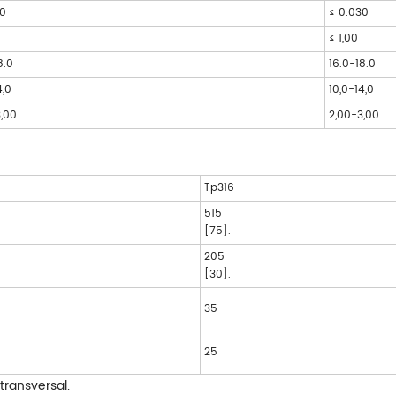
30
≤ 0.030
≤ 1,00
8.0
16.0-18.0
4,0
10,0-14,0
3,00
2,00-3,00
Tp316
515
[75].
205
[30].
35
25
transversal.