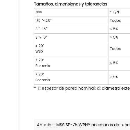
Tamaños, dimensiones y tolerancias
Nps
* T/d
1/8 "~ 2,5"
Todos
3 "~ 18"
≤ 5%
3 "~ 18"
> 5%
≥ 20“
Todos
WLD.
≥ 20“
≤ 5%
Por smls
≥ 20“
> 5%
Por smls
* T: espesor de pared nominal; d: diámetro exte
Anterior :
MSS SP-75 WPHY accesorios de tube