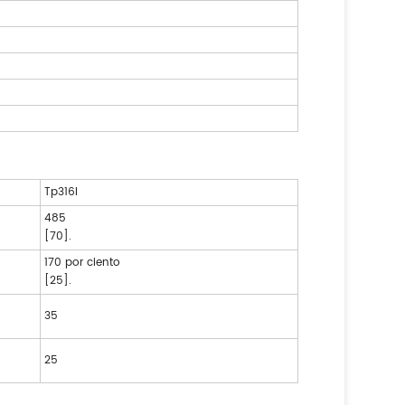
Tp316l
485
[70].
170 por ciento
[25].
35
25