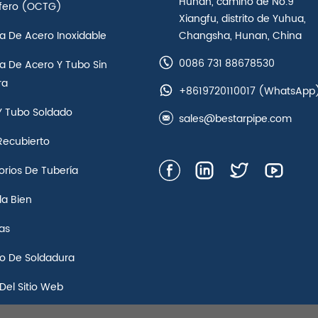
Hunan, camino de No.9
ífero (OCTG)
Xiangfu, distrito de Yuhua,
a De Acero Inoxidable
Changsha, Hunan, China
0086 731 88678530
a De Acero Y Tubo Sin
ra
+8619720110017
(WhatsApp
Y Tubo Soldado
sales@bestarpipe.com
Recubierto
rios De Tubería
la Bien
as
jo De Soldadura
Del Sitio Web