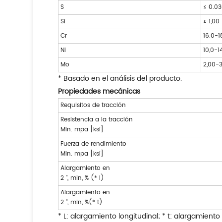
S
≤ 0.0
Si
≤ 1,00
Cr
16.0-1
Ni
10,0-1
Mo
2,00-
* Basado en el análisis del producto.
Propiedades mecánicas
Requisitos de tracción
Resistencia a la tracción
Min. mpa [ksi]
Fuerza de rendimiento
Min. mpa [ksi]
Alargamiento en
2 ", min, % (* l)
Alargamiento en
2 ", min, %(* t)
* L: alargamiento longitudinal; * t: alargamiento 