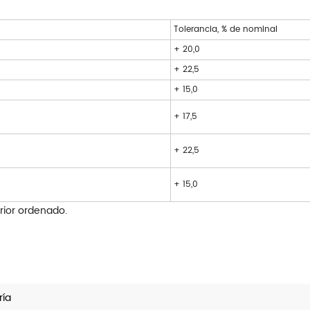
Tolerancia, % de nominal
+ 20,0
+ 22,5
+ 15,0
+ 17,5
+ 22,5
+ 15,0
rior ordenado.
ría