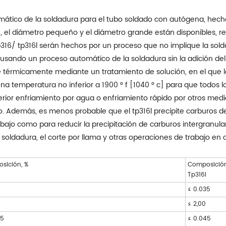
tico de la soldadura para el tubo soldado con autógena, hecho d
, el diámetro pequeño y el diámetro grande están disponibles, re
p316/ tp316l serán hechos por un proceso que no implique la sol
sando un proceso automático de la soldadura sin la adición del
rse térmicamente mediante un tratamiento de solución, en el que
una temperatura no inferior a 1900 ° f [1040 ° c] para que todos
rior enfriamiento por agua o enfriamiento rápido por otros medi
ano. Además, es menos probable que el tp316l precipite carburos
bajo como para reducir la precipitación de carburos intergranul
la soldadura, el corte por llama y otras operaciones de trabajo en c
sición, %
Composición
Tp316l
≤ 0.035
≤ 2,00
45
≤ 0.045