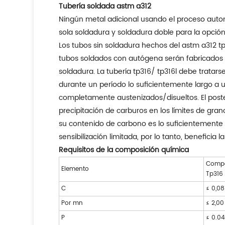
Tubería soldada astm a312
Ningún metal adicional usando el proceso automá
sola soldadura y soldadura doble para la opción
Los tubos sin soldadura hechos del astm a312 t
tubos soldados con autógena serán fabricados u
soldadura. La tubería tp316/ tp316l debe trata
durante un período lo suficientemente largo a 
completamente austenizados/disueltos. El poste
precipitación de carburos en los límites de gr
su contenido de carbono es lo suficientemente 
sensibilización limitada, por lo tanto, beneficia 
Requisitos de la composición química
Compo
Elemento
Tp316
C
≤ 0,08
Por mn
≤ 2,00
P
≤ 0.0