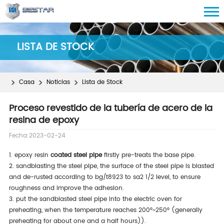
LISTA DE STOCK
Casa
Noticias
Lista de Stock
Proceso revestido de la tubería de acero de la
resina de epoxy
Fecha:2023-02-24
1. epoxy resin
coated steel pipe
firstly pre-treats the base pipe.
2. sandblasting the steel pipe, the surface of the steel pipe is blasted
and de-rusted according to bg/t8923 to sa2 1/2 level, to ensure
roughness and improve the adhesion.
3. put the sandblasted steel pipe into the electric oven for
preheating, when the temperature reaches 200°~250° (generally
preheating for about one and a half hours)).