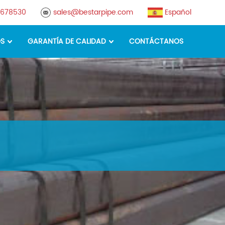
8678530
sales@bestarpipe.com
Español
OS
GARANTÍA DE CALIDAD
CONTÁCTANOS