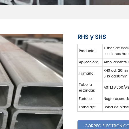
RHS y SHS
Tubos de acero
Producto:
secciones hu
Aplicación:
Ampliamente ut
RHS od: 20m
Tamaño:
SHS od:10mm
Tubería
ASTM A500/AS1
estándar:
Furface:
Negro desnudo,
Embalaje:
Bolsa de plást
CORREO ELECTRÓNIC