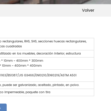
Volver
 rectangulares, RHS, SHS, secciones huecas rectangulares,
ecas cuadradas
ilizado en los muebles, decoración interior, estructura
m * 10mm ~ 400mm * 300mm
 * 10mm ~ 400mm * 400mm
163/BS1387/JIS G3466/EN10210/EN10219/ASTM A501
 puede ser galvanizado, aceitado, pintado, en polvo.
ico impermeable, paquete con tira
O