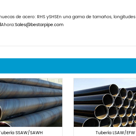
huecas de acero: RHS y
SHS
En una gama de tamaños, longitudes 
l
Ahora:
Sales@bestarpipe.com
Tubería SSAW/SAWH
Tubería LSAW/EFW