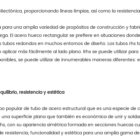
itectónica, proporcionando líneas limpias, así como la resistencia
za para una amplia variedad de propósitos de construcción y fab
ga. El acero hueco rectangular se prefiere en situaciones donde 
 tubos redondos en muchos entornos de diseño. Los tubos rhs ta
 aplicar más fácilmente al lado plano. Rhs se puede utilizar para
bles, se puede utilizar de innumerables maneras diferentes: es 
ilibrio, resistencia y estética
po popular de tubo de acero estructural que es una especie de 
 una superficie plana que también es económica de unir y soldar
hs, con su apariencia simétrica formada en secciones huecas cua
 de resistencia, funcionalidad y estética para una amplia gama de