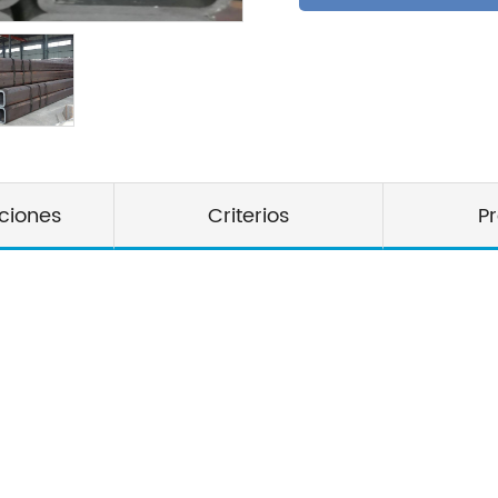
aciones
Criterios
P