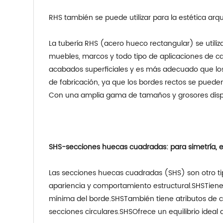
RHS también se puede utilizar para la estética arqu
La tubería RHS (acero hueco rectangular) se utili
muebles, marcos y todo tipo de aplicaciones de car
acabados superficiales y es más adecuado que los
de fabricación, ya que los bordes rectos se pueden
Con una amplia gama de tamaños y grosores disponi
SHS-secciones huecas cuadradas: para simetría, equ
Las secciones huecas cuadradas (SHS) son otro ti
apariencia y comportamiento estructural.
SHS
Tiene
mínima del borde.
SHS
También tiene atributos de c
secciones circulares.
SHS
Ofrece un equilibrio ideal