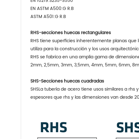
EN 10219:S235-S550
EN ASTM A500:G R.B
ASTM A501:G R.B
RHS-secciones huecas rectangulares
RHS tiene superficies inherentemente planas que lo
utiliza para la construcción y los usos arquitectónic
RHS se fabrica en una amplia gama de dimensiones
2mm, 2,5mm, 3mm, 3,5mm, 4mm, 5mm, 6mm, 8mm
SHS
-Secciones huecas cuadradas
SHS
La tubería de acero tiene usos similares a rhs 
espesores que rhs y las dimensiones van desd