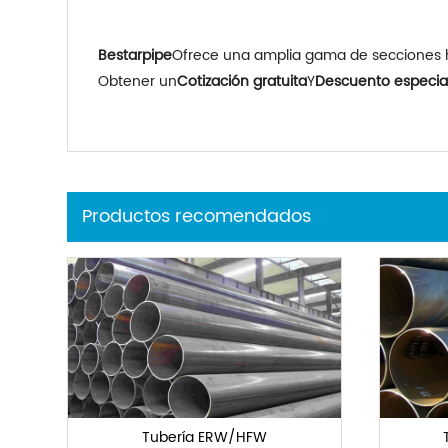
Bestarpipe
Ofrece una amplia gama de secciones 
Obtener un
Cotización gratuita
Y
Descuento especia
Productos recomendados
Tubería ERW/HFW