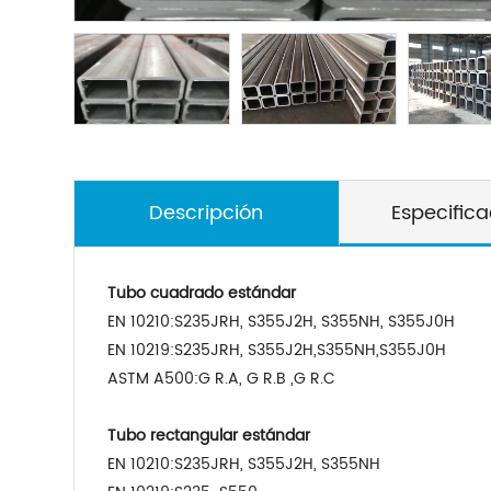
Descripción
Especific
Tubo cuadrado estándar
EN 10210:S235JRH, S355J2H, S355NH, S355J0H
EN 10219:S235JRH, S355J2H,
S355NH
,
S355J0H
ASTM A500:G R.A, G R.B ,G R.C
Tubo rectangular estándar
EN 10210:S235JRH, S355J2H, S355NH