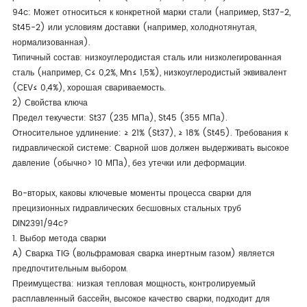
94c: Может относиться к конкретной марки стали (например, St37-2,
St45-2) или условиям доставки (например, холоднотянутая,
нормализованная).
Типичный состав: низкоуглеродистая сталь или низколегированная
сталь (например, C≤ 0,2%, Mn≤ 1,5%), низкоуглеродистый эквивалент
(CEV≤ 0,4%), хорошая свариваемость.
2) Свойства ключа
Предел текучести: St37 (235 МПа), St45 (355 МПа).
Относительное удлинение: ≥ 21% (St37), ≥ 18% (St45). Требования к
гидравлической системе: Сварной шов должен выдерживать высокое
давление (обычно> 10 МПа), без утечки или деформации.
Во-вторых, каковы ключевые моменты процесса сварки для
прецизионных гидравлических бесшовных стальных труб
DIN2391/94c?
1. Выбор метода сварки
A) Сварка TIG (вольфрамовая сварка инертным газом) является
предпочтительным выбором.
Преимущества: низкая тепловая мощность, контролируемый
расплавленный бассейн, высокое качество сварки, подходит для