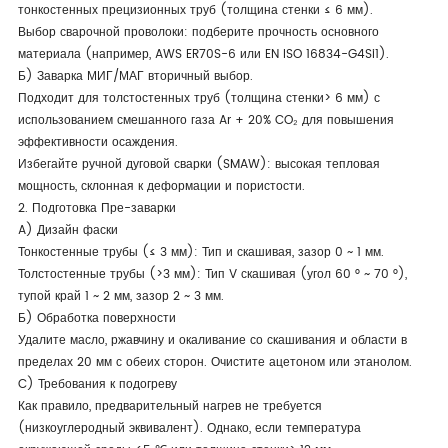
тонкостенных прецизионных труб (толщина стенки ≤ 6 мм).
Выбор сварочной проволоки: подберите прочность основного
материала (например, AWS ER70S-6 или EN ISO 16834-G4Si1).
Б) Заварка МИГ/МАГ вторичный выбор.
Подходит для толстостенных труб (толщина стенки> 6 мм) с
использованием смешанного газа Ar + 20% CO₂ для повышения
эффективности осаждения.
Избегайте ручной дуговой сварки (SMAW): высокая тепловая
мощность, склонная к деформации и пористости.
2. Подготовка Пре-заварки
A) Дизайн фаски
Тонкостенные трубы (≤ 3 мм): Тип и скашивая, зазор 0 ~ 1 мм.
Толстостенные трубы (>3 мм): Тип V скашивая (угол 60 ° ~ 70 °),
тупой край 1 ~ 2 мм, зазор 2 ~ 3 мм.
Б) Обработка поверхности
Удалите масло, ржавчину и окаливание со скашивания и области в
пределах 20 мм с обеих сторон. Очистите ацетоном или этанолом.
C) Требования к подогреву
Как правило, предварительный нагрев не требуется
(низкоуглеродный эквивалент). Однако, если температура