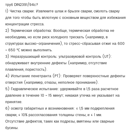
труб DIN2391/94c?
1) Чистка сварки: Извлеките шлак и брызги сварки, смолоть сварку
для того чтобы быть вплотную с основным веществом для избежания
концентрации стресса.
2) Термическая обработка: Вообще, термическая обработка не
необходима, но если риск холодного трескать (например, в
структурах высоко-ограничения), то стресс-сбрасывая отжиг на 600
~ 650 ℃ можно выполнить.
3) Неразрушающий контроль: ультразвуковой контроль (UT):
обнаруживает внутренние дефекты (например, отсутствие
плавления, пористость).
4) Испытание пенетранта (PT): Проверяет поверхностные дефекты
отверстия (например, отказы, неполное проникание).
5) Гидравлическое испытание: удерживайте в 1,5 раза расчетное
давление в течение 10 ~ 15 минут; никакая утечка не указывает на
принятие.
6) осмотр габаритных и возникновения: ≤ 1,5 мм подкрепления
сварки, ≤ 10% рассогласования толщины стены, и ≤ 1 мм.
Отсутствие дефектов, таких как подрезы, вмятины или сварные
бусины.