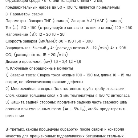
окружающей среды <5 ℃ или толщина стенки> 12 мм,
предварительный нагрев до 50 ~ 100 ℃ является приемлемым.
3. Параметры сварки
Параметры: Заварка ТИГ (пример) Заварка МИГ/МАГ (пример)
Ток (а): 80 ~ 150 (отрегулируйте согласно толщине стены) 120 ~ 250
Напряжение (В): 12 ~ 20 18 ~ 28
Скорость заварки (мм/мин): 80 ~ 150 150 ~ 300
Защищать газ: Чистый ₂ Ar (расхода потока 8 ~ 12L/min) Ar + 20%
CO₂ (расход потока 15 ~ 20L/min)
Диаметр проволоки: (мм) 1,6 ~ 2,4 1,2 ~ 1,6
4. Ключевые операционные моменты
1) Заварка тэкса: Сварка тэкса каждые 100 ~ 150 мм, длина 10 ~ 15 мм
сварки, не обеспечивающ никакие дефекты.
2) Многослойная заварка: Толстостенные трубы требуют заварки
слоя, каждой толщины слоя ≤ 3 мм, температуры ≤ 150 ℃ интерпаса.
3) Защита задней стороны: продувите заднюю часть сварного шва
аргоном или смешанным газом (Ar + 5% H₂), чтобы предотвратить
окисление.
В-третьих, каковы процедуры обработки после сварки и контроля
качества для прецизионных гидравлических бесшовных стальных