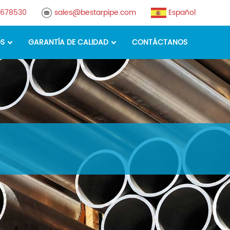
8678530
sales@bestarpipe.com
Español
OS
GARANTÍA DE CALIDAD
CONTÁCTANOS