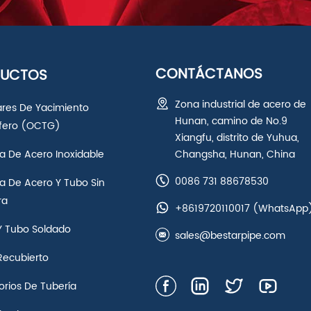
CONTÁCTANOS
DUCTOS
Zona industrial de acero de
ares De Yacimiento
Hunan, camino de No.9
ífero (OCTG)
Xiangfu, distrito de Yuhua,
a De Acero Inoxidable
Changsha, Hunan, China
0086 731 88678530
a De Acero Y Tubo Sin
ra
+8619720110017
(WhatsApp
Y Tubo Soldado
sales@bestarpipe.com
Recubierto
rios De Tubería