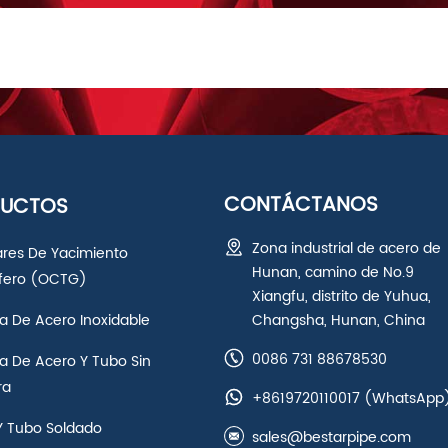
CONTÁCTANOS
DUCTOS
Zona industrial de acero de
ares De Yacimiento
Hunan, camino de No.9
ífero (OCTG)
Xiangfu, distrito de Yuhua,
a De Acero Inoxidable
Changsha, Hunan, China
0086 731 88678530
a De Acero Y Tubo Sin
ra
+8619720110017
(WhatsApp
Y Tubo Soldado
sales@bestarpipe.com