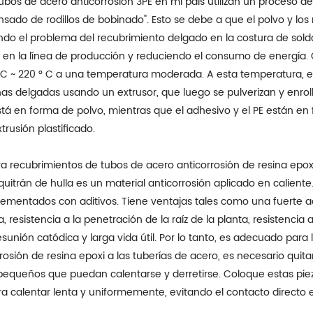
ubos de acero anticorrosión 3PE en mi país utilizan un proceso de
rensado de rodillos de bobinado". Esto se debe a que el polvo y l
endo el problema del recubrimiento delgado en la costura de sol
en la línea de producción y reduciendo el consumo de energía. 
 ° C ~ 220 ° C a una temperatura moderada. A esta temperatura, e
inas delgadas usando un extrusor, que luego se pulverizan y enrol
está en forma de polvo, mientras que el adhesivo y el PE están e
trusión plastificado.
a recubrimientos de tubos de acero anticorrosión de resina epox
uitrán de hulla es un material anticorrosión aplicado en caliente. 
mplementados con aditivos. Tiene ventajas tales como una fuerte 
, resistencia a la penetración de la raíz de la planta, resistencia 
 desunión catódica y larga vida útil. Por lo tanto, es adecuado para
rosión de resina epoxi a las tuberías de acero, es necesario quit
pequeños que puedan calentarse y derretirse. Coloque estas piez
a calentar lenta y uniformemente, evitando el contacto directo e