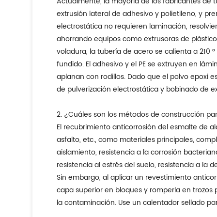
Actualmente, la mayoría de los fabricantes de t
extrusión lateral de adhesivo y polietileno, y p
electrostática no requieren laminación, resolvi
ahorrando equipos como extrusoras de plástico 
voladura, la tubería de acero se calienta a 210
fundido. El adhesivo y el PE se extruyen en lám
aplanan con rodillos. Dado que el polvo epoxi 
de pulverización electrostática y bobinado de ex
2. ¿Cuáles son los métodos de construcción par
El recubrimiento anticorrosión del esmalte de alq
asfalto, etc., como materiales principales, co
aislamiento, resistencia a la corrosión bacteriana
resistencia al estrés del suelo, resistencia a la
Sin embargo, al aplicar un revestimiento anticor
capa superior en bloques y romperla en trozos 
la contaminación. Use un calentador sellado par