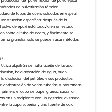
 producción de "pulverización de polvo epoxi,
os métodos de pulverización térmica
dadura de tubos de acero soldados en espiral,
Construcción específica: después de la
l polvo de epoxi está todavía en un estado
lan sobre el tubo de acero, y finalmente se
n forma granular, solo se pueden usar métodos
i?
Utiliza alquitrán de hulla, aceite de lavado,
adhesión, baja absorción de agua, buen
a la disolución del petróleo y sus productos,
 la anticorrosión de varias tuberías subterráneas.
ar primero el cubo de papel grueso, sacar la
as en un recipiente con un agitador, evitando
ntre la capa superior y una fuente de calor.