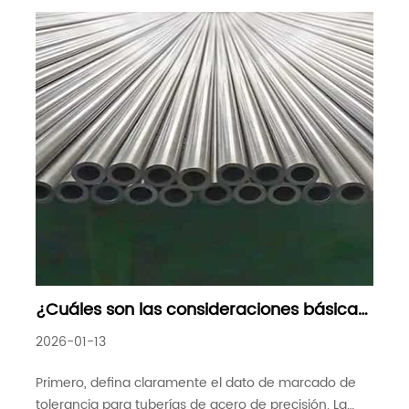
¿Cuáles son las consideraciones básicas
para el marcado de tolerancia de tubos
2026-01-13
de acero de precisión
Primero, defina claramente el dato de marcado de
tolerancia para tuberías de acero de precisión. La