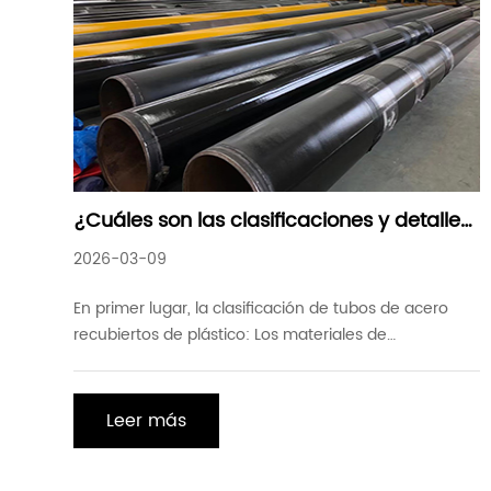
¿Cuáles son las clasificaciones y detalles
del tratamiento anticorrosión para tubos
2026-03-09
de acero recubiertos de plástico?
En primer lugar, la clasificación de tubos de acero
recubiertos de plástico: Los materiales de
recubrimiento para tubos de acero recubiertos de
plástico incluyen resina epoxi (polvo epoxi) y
polietileno. La pared interna de la tubería de acero
Leer más
recubierta de plástico utiliza polvo epoxi fundido por
calor como revestimiento, mientras que la pared