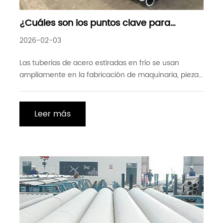
¿Cuáles son los puntos clave para
confirmar las especificaciones de los
2026-02-03
tubos de acero estirados en frío
Las tuberías de acero estiradas en frío se usan
ampliamente en la fabricación de maquinaria, piezas
de automóviles, sistemas hidráulicos y otros campos
debido a su alta precisión y buena calidad de
superficie. Sin embargo, la selección incorrecta de la
Leer más
especificación puede conducir fácilmente a
problemas tales como incapacidad para montar y
rendimiento deficiente