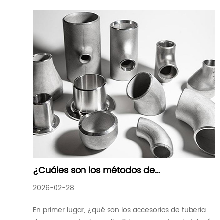
exterior generalmente utiliza e
¿Cuáles son los métodos de
procesamiento para accesorios de
2026-02-28
tubería de acero contra incendios
En primer lugar, ¿qué son los accesorios de tubería