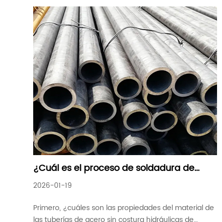
¿Cuál es el proceso de soldadura de
tubos de acero sin soldadura hidráulica
2026-01-19
de precisión DIN2391/94c
Primero, ¿cuáles son las propiedades del material de
las tuberías de acero sin costura hidráulicas de