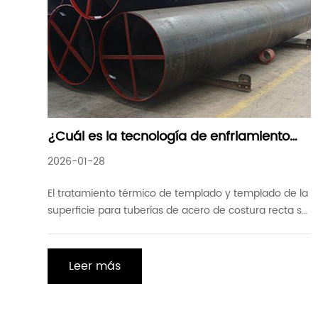
¿Cuál es la tecnología de enfriamiento
para tubos de acero de costura recta
2026-01-28
El tratamiento térmico de templado y templado de la
superficie para tuberías de acero de costura recta se
realiza típicamente utilizando calentamiento por
inducción o calentamiento por llama. Los parámetros
técnicos principales son dureza superficial, dureza
Leer más
localizada, y profundidad endurecida eficaz de la
capa. La prueba de dureza de las tuberías de acero
de costura recta puede