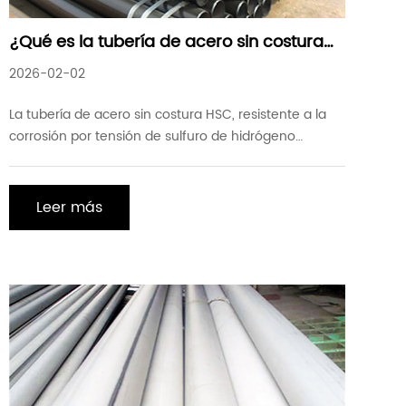
¿Qué es la tubería de acero sin costura
HSC resistente a la corrosión por tensión
2026-02-02
de sulfuro de hidrógeno húmedo
La tubería de acero sin costura HSC, resistente a la
corrosión por tensión de sulfuro de hidrógeno
húmedo, es un tipo de tubería de acero sin costura
con propiedades específicas de resistencia a la
corrosión. Este tipo de tubería se utiliza
Leer más
principalmente en aplicaciones que requieren
resistencia a la corrosión por estrés de sulfuro de
hidrógeno húmedo, como en el petróleo, chemi