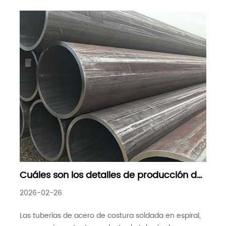
Cuáles son los detalles de producción de
tubos de acero de costura soldada en
2026-02-26
espiral que quizás no sepa
Las tuberías de acero de costura soldada en espiral,