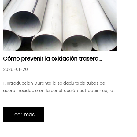
Cómo prevenir la oxidación trasera
durante la soldadura de tubos de acero
2026-01-20
inoxidable
1. Introducción Durante la soldadura de tubos de
acero inoxidable en la construcción petroquímica, la
superficie de la soldadura y la zona afectada por el
calor son propensas a la oxidación y la decoloración.
Para garantizar la resistencia a la corrosión del acero
Leer más
inoxidable, el tratamiento de decapado y pasivación
se realiza en la soldadura después de que