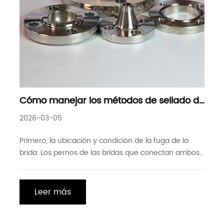
Cómo manejar los métodos de sellado de
fugas de brida
2026-03-05
Primero, la ubicación y condición de la fuga de la
brida. Los pernos de las bridas que conectan ambos
lados del cuerpo de la válvula DN150 tienen fugas.
Debido al espacio extremadamente pequeño entre
las bridas, es imposible eliminar la fuga inyectando
Leer más
sellador a través del espacio. El medio con fugas es
stea