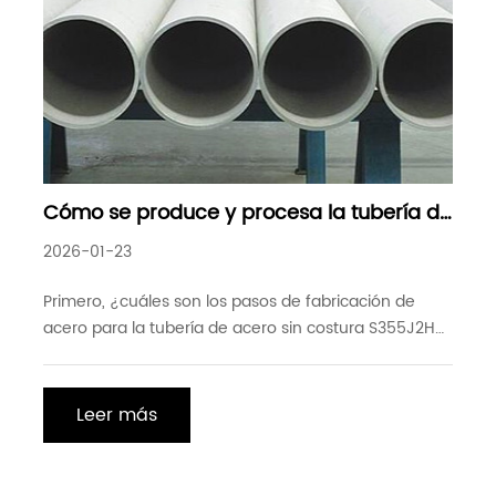
Cómo se produce y procesa la tubería de
acero sin costura S355J2H
2026-01-23
Primero, ¿cuáles son los pasos de fabricación de
acero para la tubería de acero sin costura S355J2H?
(1) Selección y dosificación de materias primas: la
producción de tubos de acero sin costura S355J2H
comienza con la cuidadosa selección de materias
Leer más
primas. Las principales materias primas son hierro
fundido y chatarra de acero. El hierro fundido
generalmente viene