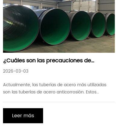
¿Cuáles son las precauciones de
seguridad durante la construcción de
2026-03-03
tubos de acero anticorrosión
Actualmente, las tuberías de acero más utilizadas
son las tuberías de acero anticorrosión. Estos
incluyen principalmente tubos de acero anticorrosión
3PE, tubos de acero anticorrosión TEPE y tubos de
acero anticorrosión de resina epoxi. Entonces, ¿qué
Leer más
precauciones se deben tomar durante la
construcción de tubos de acero anticorrosión?