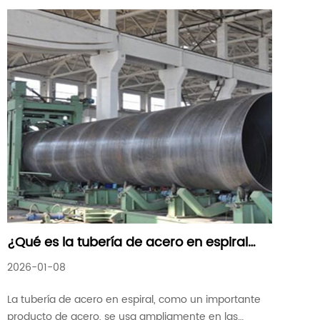
¿Qué es la tubería de acero en espiral
Q345 de alto rendimiento
2026-01-08
La tubería de acero en espiral, como un importante
producto de acero, se usa ampliamente en las