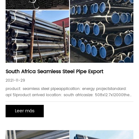
South Africa Seamless Steel Pipe Export
2021-11-29
product: seamless steel pipeapplication: energy projectstandard:
api 5lproduct arrived location: south africasize: 508x12.7x12000the
order is from a new client, who needs to applicate for a new energy
project. when the product arrived at the ene
Leer más