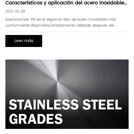
Características y aplicación del acero inoxidable
316
2021-12-29
Sae/ansi/aisi 316 es el segundo tipo de acero inoxidable más
comúnmente disponible/ampliamente utilizado después del
sae/ansi/aisi 304. Considerado el caballo de batalla genérico, ss
304 puede servir en la mayoría de las situaciones con gran éxito.
Leer más
Sin embargo, mientras que ambos se utilizan típicamente en la
industria, ss aisi 316 se utiliza en