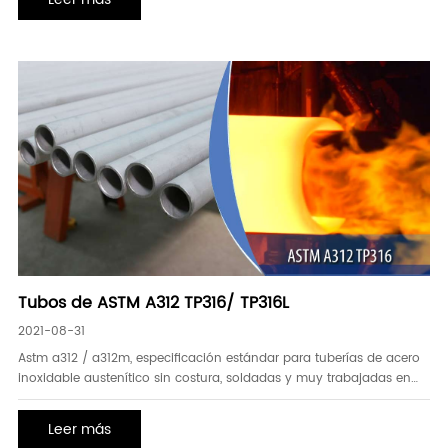
junta con brida se puede desmontar rápida y convenientemente).
Tubos de ASTM A312 TP316/ TP316L
2021-08-31
Astm a312 / a312m, especificación estándar para tuberías de acero
inoxidable austenítico sin costura, soldadas y muy trabajadas en
frío, que cubren aceros inoxidables austeníticos, y fabricado tanto
de tipo soldado como sin costura para la opción. asme sa312 es
Leer más
una especificación equivalente astm a312.