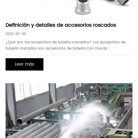
Definición y detalles de accesorios roscados
2021-10-30
¿Qué son los accesorios de tubería roscados? Los accesorios de
tubería roscados son accesorios de tubería con roscas.
Comúnmente utilizado en tuberías de gas de agua, tuberías de
agua de diámetro pequeño, tuberías de aire comprimido y tuberías
Leer más
de vapor de baja presión. Conectar con el extremo de la tubería
roscada para formar una tubería. Pegamento apropiado (suc