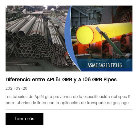
Diferencia entre API 5L GRB y A 106 GRB Pipes
2021-09-20
Las tuberías de Api5l gr.b provienen de la especificación api spec 5l
para tuberías de línea con la aplicación de transporte de gas, agua
y petróleo. Tubería de línea estándar tiene una designación de
grado a y b. api 5l grado b tubería puede ser dos de api 5l nivel de
Leer más
servicio del producto (psl), es decir, api 5l gr.b psl1 y