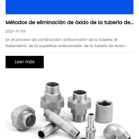
Métodos de eliminación de óxido de la tubería de
acero LSAW
2021-11-09
En el proceso de construcción anticorrosión de la tubería, el
tratamiento de la superficie anticorrosión de la tubería de acero
lsaw es determinar la vida de uno de los factores clave, es la capa
anticorrosión de la tubería de acero lsaw y si la combinación de
Leer más
una premisa sólida. El estudio de las organizaciones profesionales,
además de