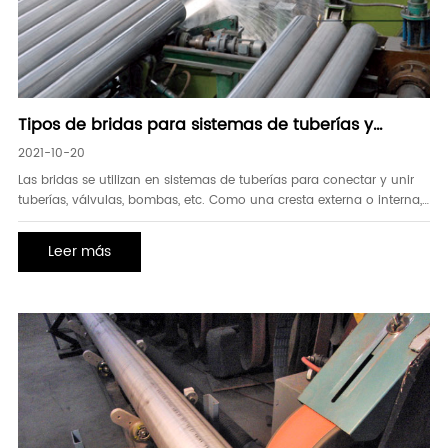
Tipos de bridas para sistemas de tuberías y
tuberías
2021-10-20
Las bridas se utilizan en sistemas de tuberías para conectar y unir
tuberías, válvulas, bombas, etc. Como una cresta externa o interna,
o borde, las bridas se diseñan generalmente para interconectar
secciones de tubería y permitir un fácil montaje y desmontaje.
Leer más
típicamente, una brida es un anillo forjado o lanzado de