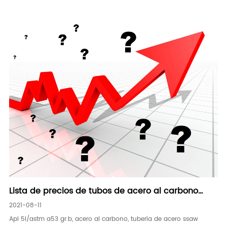
Lista de precios de tubos de acero al carbono
SSAW 08/17/2021
2021-08-11
Api 5l/astm a53 gr.b, acero al carbono, tubería de acero ssaw